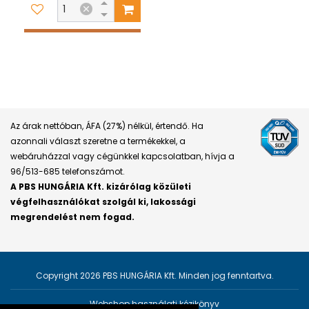
Az árak nettóban, ÁFA (27%) nélkül, értendő. Ha
azonnali választ szeretne a termékekkel, a
webáruházzal vagy cégünkkel kapcsolatban, hívja a
96/513-685 telefonszámot.
A PBS HUNGÁRIA Kft. kizárólag közületi
végfelhasználókat szolgál ki, lakossági
megrendelést nem fogad.
Copyright 2026 PBS HUNGÁRIA Kft. Minden jog fenntartva.
Webshop használati kézikönyv