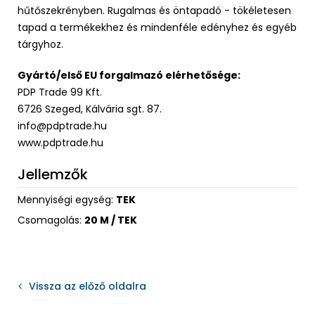
hűtőszekrényben. Rugalmas és öntapadó - tökéletesen
tapad a termékekhez és mindenféle edényhez és egyéb
tárgyhoz.
Gyártó/első EU forgalmazó elérhetősége:
PDP Trade 99 Kft.
6726 Szeged, Kálvária sgt. 87.
info@pdptrade.hu
www.pdptrade.hu
Jellemzők
Mennyiségi egység:
TEK
Csomagolás:
20 M / TEK
Vissza az előző oldalra