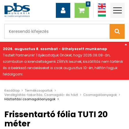
"
2026. augusztus 8. szombat - áthelyezett munkanap
Tisztelt Partnerünk! Tájékoztatjuk Önöket, hogy 2026.08.08-án,
szombaton a kirendeltségeink ZÁRVA lesznek, kiszállítás nem történik
és a beérkező rendeléseket is csak augusztus 10-én, hétfőn fogjuk
feldolgozni.
Kezdőlap
Termékcsoportok
Vendéglátás-takarítás. Csomagoló- és házt
Csomagolóanyagok
Háztartási csomagolóanyagok
Frissentartó fólia TUTI 20
méter