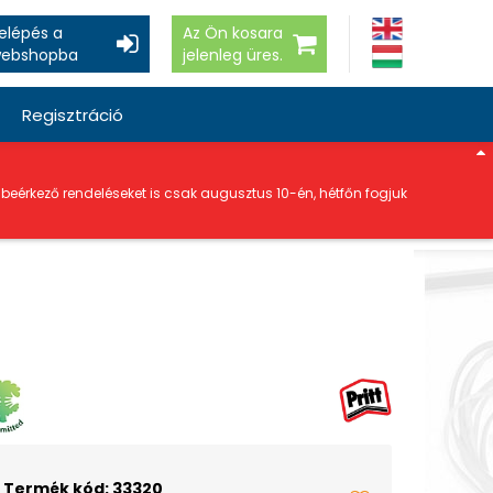
elépés a
Az Ön kosara
ebshopba
jelenleg üres.
Regisztráció
a beérkező rendeléseket is csak augusztus 10-én, hétfőn fogjuk
Termék kód: 33320