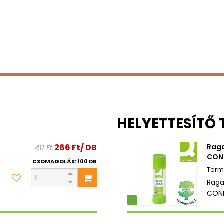
HELYETTESÍTŐ
266 Ft/ DB
Raga
411 Ft
CONN
CSOMAGOLÁS: 100 DB
Raga
CONN
Környezetbarát