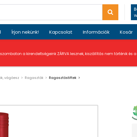
B
w
l
Írjon nekünk!
Kapcsolat
Információk
Kosár
 szombaton a kirendeltségeink ZÁRVA lesznek, kiszállítás nem történik és 
ók, vágóesz
Ragasztók
Ragasztóstiftek