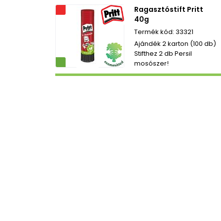
Ragasztóstift Pritt
Akciós
40g
33321
Ajándék 2 karton (100 db)
Stifthez 2 db Persil
ezetbarát
mosószer!