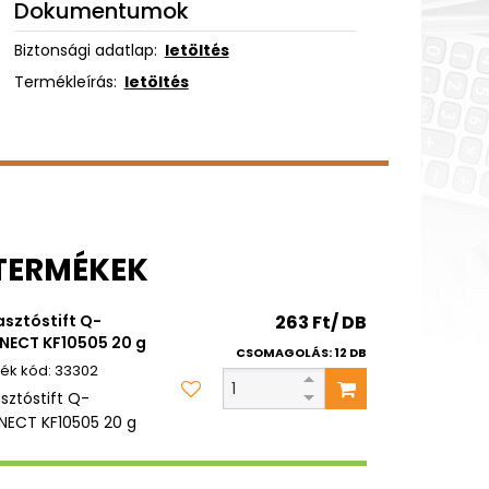
Dokumentumok
Biztonsági adatlap:
letöltés
Termékleírás:
letöltés
 TERMÉKEK
sztóstift Q-
263 Ft/ DB
ECT KF10505 20 g
CSOMAGOLÁS: 12 DB
33302
sztóstift Q-
ECT KF10505 20 g