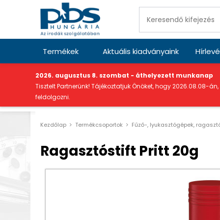
Termékek
Aktuális kiadványaink
Hírlevé
"
2026. augusztus 8. szombat - áthelyezett munkanap
Tisztelt Partnerünk! Tájékoztatjuk Önöket, hogy 2026.08.08-án,
feldolgozni.
Kezdőlap
Termékcsoportok
Fűző-, lyukasztógépek, ragaszt
Ragasztóstift Pritt 20g