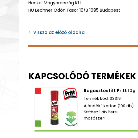
Henkel Magyarország Kft
HU Lechner Ödön Fasor 10/B 1095 Budapest
Vissza az előző oldalra
KAPCSOLÓDÓ TERMÉKEK
Ragasztóstift Pritt 10g
Akciós
33319
Ajándék 1 karton (100 db)
Stifthez 1 db Persil
mosószer!
ezetbarát