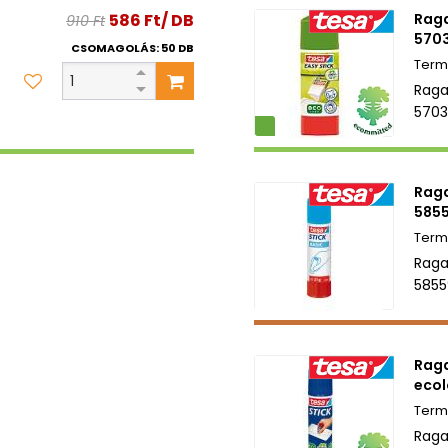
586 Ft/ DB
Raga
910 Ft
570
CSOMAGOLÁS: 50 DB
Raga
5703
Környezetbarát
Raga
5855
Raga
5855
Raga
ecol
Raga