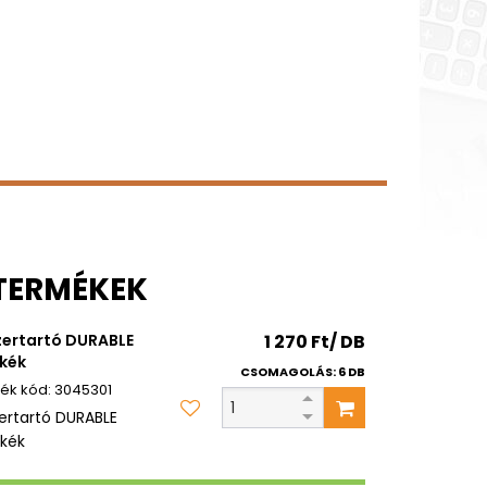
 TERMÉKEK
zertartó DURABLE
1 270 Ft/ DB
kék
CSOMAGOLÁS: 6 DB
3045301
zertartó DURABLE
kék