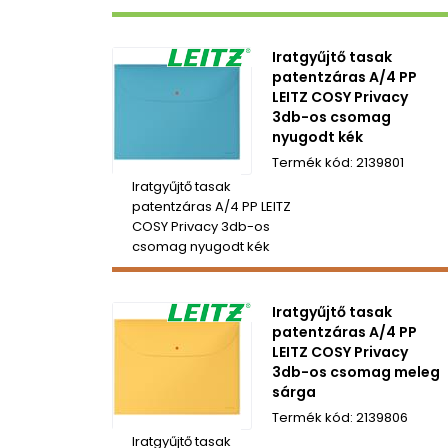
Iratgyűjtő tasak
patentzáras A/4 PP
LEITZ COSY Privacy
3db-os csomag
nyugodt kék
2139801
Iratgyűjtő tasak
patentzáras A/4 PP LEITZ
COSY Privacy 3db-os
csomag nyugodt kék
Iratgyűjtő tasak
patentzáras A/4 PP
LEITZ COSY Privacy
3db-os csomag meleg
sárga
2139806
Iratgyűjtő tasak