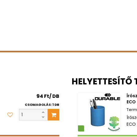
HELYETTESÍTŐ
94 Ft/ DB
Írós
ECO 
CSOMAGOLÁS: 1 DB
Írós
ECO 
Környezetbarát