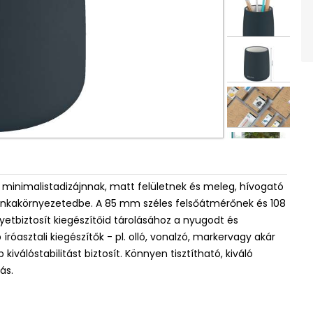
 A minimalistadizájnnak, matt felületnek és meleg, hívogató
 munkakörnyezetedbe. A 85 mm széles felsőátmérőnek és 108
biztosít kiegészítőid tárolásához a nyugodt és
óasztali kiegészítők - pl. olló, vonalzó, markervagy akár
iválóstabilitást biztosít. Könnyen tisztítható, kiváló
ás.