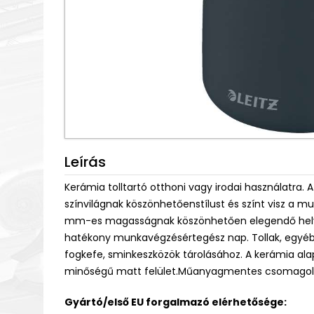
Leírás
Kerámia tolltartó otthoni vagy irodai használatra.
színvilágnak köszönhetőenstílust és színt visz a
mm-es magasságnak köszönhetően elegendő helyet
hatékony munkavégzésértegész nap. Tollak, egyéb ír
fogkefe, sminkeszközök tárolásához. A kerámia alap k
minőségű matt felület.Műanyagmentes csomagol
Gyártó/első EU forgalmazó elérhetősége: