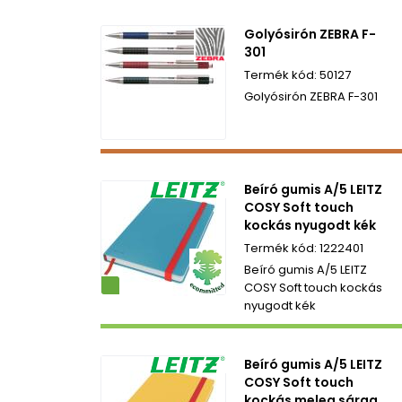
Golyósirón ZEBRA F-
301
50127
Golyósirón ZEBRA F-301
Beíró gumis A/5 LEITZ
COSY Soft touch
kockás nyugodt kék
1222401
Beíró gumis A/5 LEITZ
ezetbarát
COSY Soft touch kockás
nyugodt kék
Beíró gumis A/5 LEITZ
COSY Soft touch
kockás meleg sárga