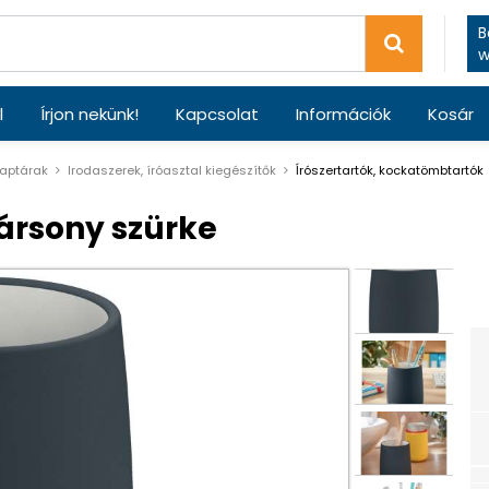
B
w
l
Írjon nekünk!
Kapcsolat
Információk
Kosár
naptárak
Irodaszerek, íróasztal kiegészítők
ĺrószertartók, kockatömbtartók
bársony szürke