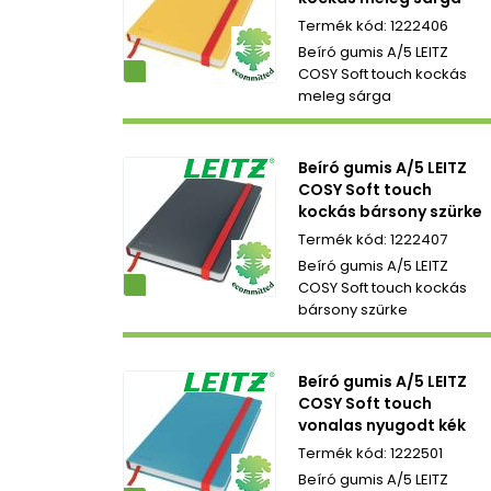
1222406
Beíró gumis A/5 LEITZ
ezetbarát
COSY Soft touch kockás
meleg sárga
Beíró gumis A/5 LEITZ
COSY Soft touch
kockás bársony szürke
1222407
Beíró gumis A/5 LEITZ
ezetbarát
COSY Soft touch kockás
bársony szürke
Beíró gumis A/5 LEITZ
COSY Soft touch
vonalas nyugodt kék
1222501
Beíró gumis A/5 LEITZ