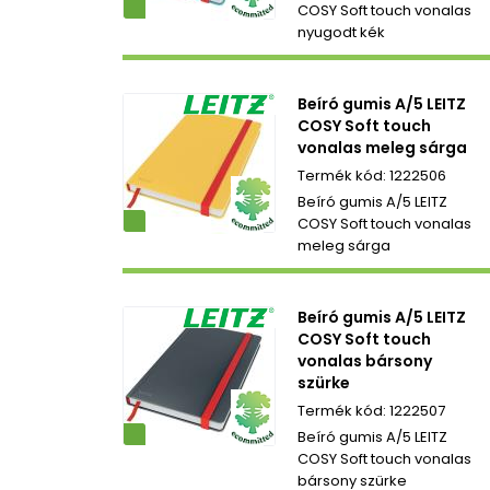
ezetbarát
COSY Soft touch vonalas
nyugodt kék
Beíró gumis A/5 LEITZ
COSY Soft touch
vonalas meleg sárga
1222506
Beíró gumis A/5 LEITZ
ezetbarát
COSY Soft touch vonalas
meleg sárga
Beíró gumis A/5 LEITZ
COSY Soft touch
vonalas bársony
szürke
1222507
ezetbarát
Beíró gumis A/5 LEITZ
COSY Soft touch vonalas
bársony szürke