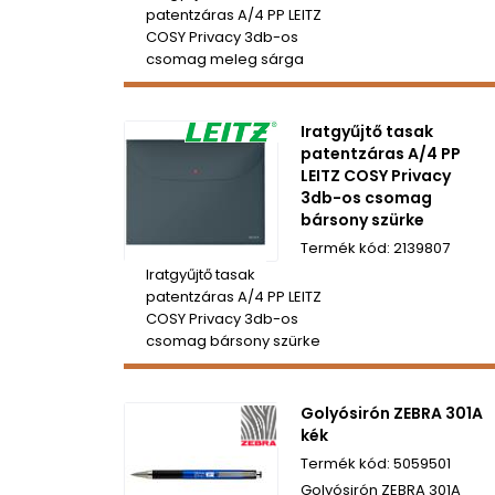
patentzáras A/4 PP LEITZ
COSY Privacy 3db-os
csomag meleg sárga
Iratgyűjtő tasak
patentzáras A/4 PP
LEITZ COSY Privacy
3db-os csomag
bársony szürke
2139807
Iratgyűjtő tasak
patentzáras A/4 PP LEITZ
COSY Privacy 3db-os
csomag bársony szürke
Golyósirón ZEBRA 301A
kék
5059501
Golyósirón ZEBRA 301A