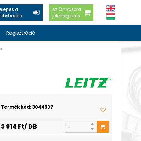
elépés a
Az Ön kosara
ebshopba
jelenleg üres.
Regisztráció
Termék kód: 3044907
3 914 Ft/ DB