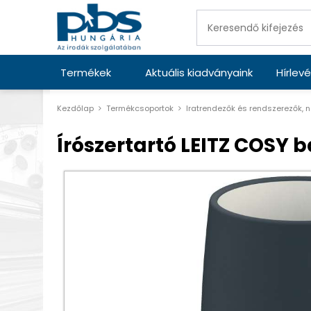
Termékek
Aktuális kiadványaink
Hírlevé
Kezdőlap
Termékcsoportok
Iratrendezők és rendszerezők, 
Írószertartó LEITZ COSY 