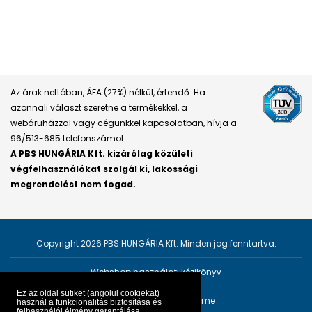
Az árak nettóban, ÁFA (27%) nélkül, értendő. Ha
azonnali választ szeretne a termékekkel, a
webáruházzal vagy cégünkkel kapcsolatban, hívja a
96/513-685 telefonszámot.
A PBS HUNGÁRIA Kft. kizárólag közületi
végfelhasználókat szolgál ki, lakossági
megrendelést nem fogad.
Copyright 2026 PBS HUNGÁRIA Kft. Minden jog fenntartva.
Webshop használati kézikönyv
Ez az oldal sütiket (angolul cookiekat)
Személyes adatok védelme
használ a funkcionalitás biztosítása és
felhasználói élmény garantálása