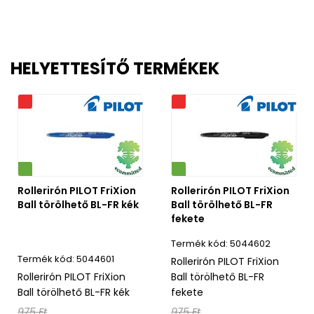
HELYETTESÍTŐ TERMÉKEK
s
Akciós
Környezetbarát
Rollerirón PILOT FriXion
Rollerirón PILOT FriXion
Ball törölhető BL-FR kék
Ball törölhető BL-FR
fekete
5044602
5044601
Rollerirón PILOT FriXion
Rollerirón PILOT FriXion
Ball törölhető BL-FR
Ball törölhető BL-FR kék
fekete
975 Ft
975 Ft