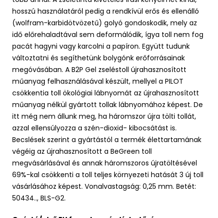
hosszú használatáról pedig a rendkívül erős és ellenálló
(wolfram-karbidötvözetű) golyó gondoskodik, mely az
idő előrehaladtával sem deformálódik, ígya toll nem fog
pacát hagyni vagy karcolni a papíron. Együtt tudunk
változtatni és segíthetünk bolygónk erőforrásainak
megóvásában. A B2P Gel zseléstoll újrahasznosított
műanyag felhasználásával készült, mellyel a PILOT
csökkentia toll ökológiai lábnyomát az újrahasznosított
műanyag nélkül gyártott tollak lábnyomához képest. De
itt még nem állunk meg, ha háromszor újra tölti tollát,
azzal ellensúlyozza a szén-dioxid- kibocsátást is.
Becslések szerint a gyártástól a termék élettartamának
végéig az újrahasznosított a BeGreen toll
megvásárlásával és annak háromszoros újratöltésével
69%-kal csökkenti a toll teljes környezeti hatását 3 új toll
vásárlásához képest. Vonalvastagság: 0,25 mm. Betét:
50434.., BLS-G2.