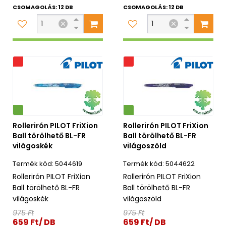
CSOMAGOLÁS: 12 DB
CSOMAGOLÁS: 12 DB
s
Akciós
Környezetbarát
Rollerirón PILOT FriXion
Rollerirón PILOT FriXion
Ball törölhető BL-FR
Ball törölhető BL-FR
világoskék
világoszöld
5044619
5044622
Rollerirón PILOT FriXion
Rollerirón PILOT FriXion
Ball törölhető BL-FR
Ball törölhető BL-FR
világoskék
világoszöld
975 Ft
975 Ft
659 Ft/ DB
659 Ft/ DB