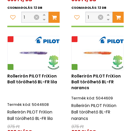
CSOMAGOLÁS: 12 DB
CSOMAGOLÁS: 12 DB
s
Akciós
Környezetbarát
Rollerirón PILOT FriXion
Rollerirón PILOT FriXion
Ball törölhető BL-FR lila
Ball törölhető BL-FR
narancs
5044609
5044608
Rollerirón PILOT FriXion
Rollerirón PILOT FriXion
Ball törölhető BL-FR
Ball törölhető BL-FR lila
narancs
975 Ft
975 Ft