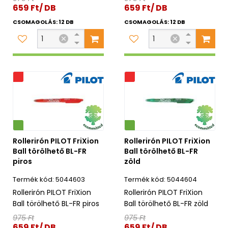
659 Ft/ DB
659 Ft/ DB
CSOMAGOLÁS: 12 DB
CSOMAGOLÁS: 12 DB
s
Akciós
Környezetbarát
Rollerirón PILOT FriXion
Rollerirón PILOT FriXion
Ball törölhető BL-FR
Ball törölhető BL-FR
piros
zöld
5044603
5044604
Rollerirón PILOT FriXion
Rollerirón PILOT FriXion
Ball törölhető BL-FR piros
Ball törölhető BL-FR zöld
975 Ft
975 Ft
659 Ft/ DB
659 Ft/ DB