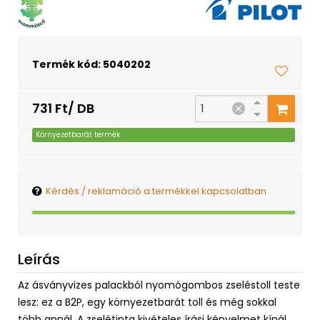
Termék kód: 5040202
731 Ft/ DB
Környezetbarát termék
Kérdés / reklamáció a termékkel kapcsolatban
Leírás
Az ásványvizes palackból nyomógombos zseléstoll teste
lesz: ez a B2P, egy környezetbarát toll és még sokkal
több annál. A zselétinta kivételes írási kényelmet kínál,