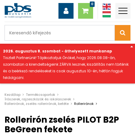
"
2026. augusztus 8. szombat - áthelyezett munkanap
Tisztelt Partnerünk! Tájékoztatjuk Önöket, hogy 2026.08.08-án,
szombaton a kirendeltségeink ZÁRVA lesznek, kiszállítás nem történik
és a beérkező rendeléseket is csak augusztus 10-én, hétfőn fogjuk
feldolgozni.
Kezdőlap
Termékcsoportok
Írószerek, rajzeszközök és iskolaszerek
Rollerirónok, zselés rollerirónok, betéte
Rollerirónok
Rollerirón zselés PILOT B2P
BeGreen fekete