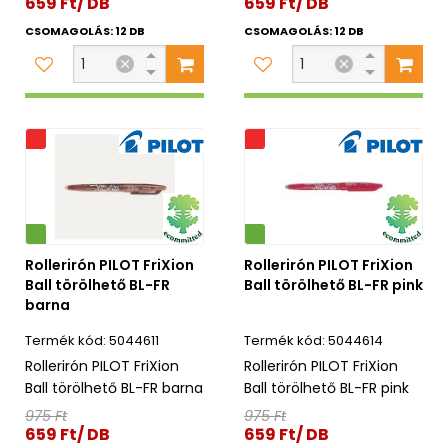
659 Ft/ DB
659 Ft/ DB
CSOMAGOLÁS: 12 DB
CSOMAGOLÁS: 12 DB
s
Akciós
Környezetbarát
Rollerirón PILOT FriXion
Rollerirón PILOT FriXion
Ball törölhető BL-FR
Ball törölhető BL-FR pink
barna
5044611
5044614
Rollerirón PILOT FriXion
Rollerirón PILOT FriXion
Ball törölhető BL-FR barna
Ball törölhető BL-FR pink
975 Ft
975 Ft
659 Ft/ DB
659 Ft/ DB