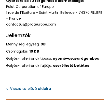
Gyártó/első EU forgalmazó elérhetősége:
Polot Corporation of Europe
1 rue de l`Ecriture - Saint Martin Bellevue - 74370 FILLIERE
- France
contactus@piloteurope.com
Jellemzők
Mennyiségi egység:
DB
Csomagolás:
10 DB
Golyós- rollerirónok típusa:
nyomó-csavarógombos
Golyós- rollerirónok fajtája:
cserélhető betétes
Vissza az előző oldalra