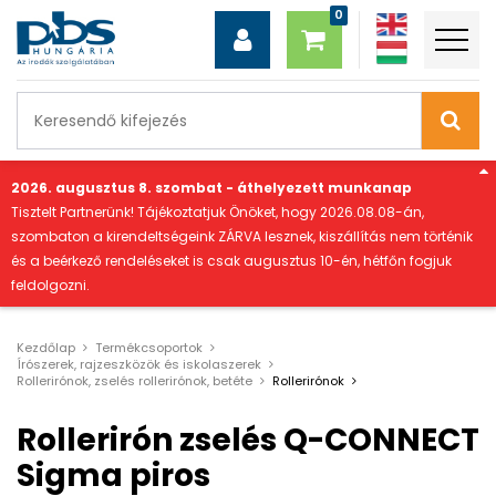
"
2026. augusztus 8. szombat - áthelyezett munkanap
Tisztelt Partnerünk! Tájékoztatjuk Önöket, hogy 2026.08.08-án,
szombaton a kirendeltségeink ZÁRVA lesznek, kiszállítás nem történik
és a beérkező rendeléseket is csak augusztus 10-én, hétfőn fogjuk
feldolgozni.
Kezdőlap
Termékcsoportok
Írószerek, rajzeszközök és iskolaszerek
Rollerirónok, zselés rollerirónok, betéte
Rollerirónok
Rollerirón zselés Q-CONNECT
Sigma piros