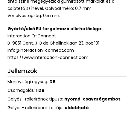
tinta színe megegyezik a gumírozott markolat és a
csíptető színével. Golyóátmérő: 0,7 mm.
Vonalvastagság: 0,5 mm.
Gyártó/első EU forgalmazó elérhetősége:
Interaction.Q-Connect
B-9051 Gent, J-B de Ghellincklaan 23, box 101
info@interaction-connect.com
https://www.interaction-connect.com
Jellemzők
Mennyiségi egység:
DB
Csomagolás:
1 DB
Golyós- rollerirónok típusa:
nyomó-csavarógombos
Golyós- rollerirónok fajtája:
eldobható