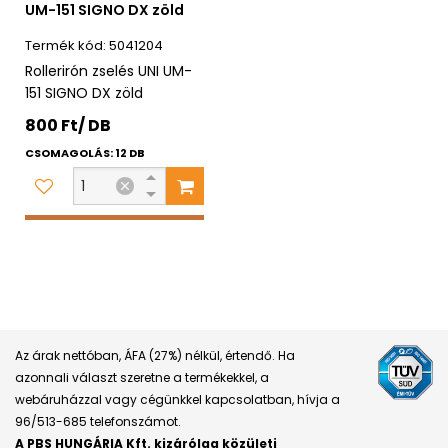
UM-151 SIGNO DX zöld
5041204
Rollerirón zselés UNI UM-
151 SIGNO DX zöld
800 Ft/ DB
CSOMAGOLÁS: 12 DB
Az árak nettóban, ÁFA (27%) nélkül, értendő. Ha
azonnali választ szeretne a termékekkel, a
webáruházzal vagy cégünkkel kapcsolatban, hívja a
96/513-685 telefonszámot.
A PBS HUNGÁRIA Kft. kizárólag közületi