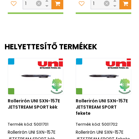
HELYETTESÍTŐ TERMÉKEK
ág
Újdonság
Környezetbarát
Rollerirón UNI SXN-157E
Rollerirón UNI SXN-157E
JETSTREAM SPORT kék
JETSTREAM SPORT
fekete
5001701
5001702
Rollerirón UNI SXN-157E
Rollerirón UNI SXN-157E
JETSTREAM SPORT kék
JETSTREAM SPORT fekete