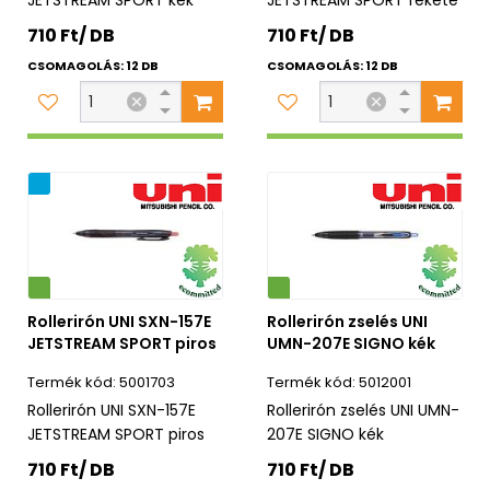
710 Ft/ DB
710 Ft/ DB
CSOMAGOLÁS: 12 DB
CSOMAGOLÁS: 12 DB
ág
Környezetbarát
Rollerirón UNI SXN-157E
Rollerirón zselés UNI
JETSTREAM SPORT piros
UMN-207E SIGNO kék
5001703
5012001
Rollerirón UNI SXN-157E
Rollerirón zselés UNI UMN-
JETSTREAM SPORT piros
207E SIGNO kék
710 Ft/ DB
710 Ft/ DB