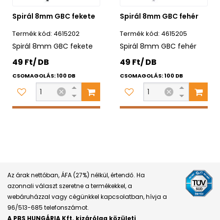
Spirál 8mm GBC fekete
Spirál 8mm GBC fehér
4615202
4615205
Spirál 8mm GBC fekete
Spirál 8mm GBC fehér
49 Ft/ DB
49 Ft/ DB
CSOMAGOLÁS: 100 DB
CSOMAGOLÁS: 100 DB
Az árak nettóban, ÁFA (27%) nélkül, értendő. Ha
azonnali választ szeretne a termékekkel, a
webáruházzal vagy cégünkkel kapcsolatban, hívja a
96/513-685 telefonszámot.
A PBS HUNGÁRIA Kft. kizárólag közületi