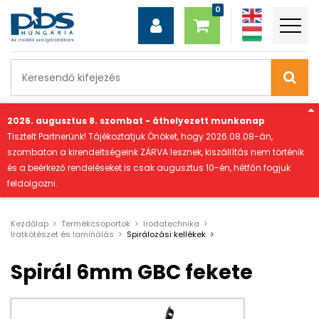
"
2026. augusztus 8. szombat - áthelyezett munkanap
Tisztelt Partnerünk! Tájékoztatjuk Önöket, hogy 2026.08.08-án,
szombaton a kirendeltségeink ZÁRVA lesznek, kiszállítás nem történik
és a beérkező rendeléseket is csak augusztus 10-én, hétfőn fogjuk
feldolgozni.
Kezdőlap
Termékcsoportok
Irodatechnika
Iratkötészet és laminálás
Spirálozási kellékek
Spirál 6mm GBC fekete