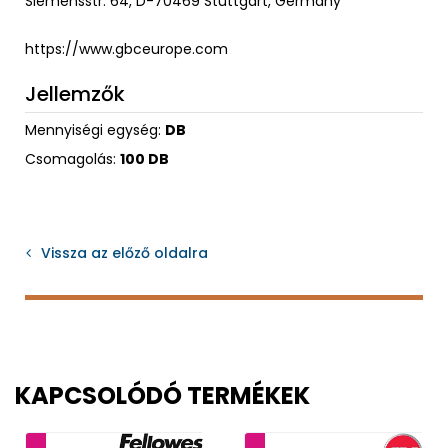
Siemensstr. 64, D-70469 Stuttgart, Germany
https://www.gbceurope.com
Jellemzők
Mennyiségi egység:
DB
Csomagolás:
100 DB
Vissza az előző oldalra
KAPCSOLÓDÓ TERMÉKEK
ancia
2 év garancia