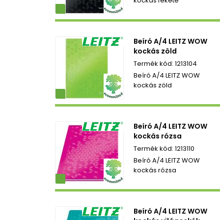
kockás fekete
ezetbarát
Beíró A/4 LEITZ WOW
kockás zöld
1213104
Beíró A/4 LEITZ WOW
kockás zöld
ezetbarát
Beíró A/4 LEITZ WOW
kockás rózsa
1213110
Beíró A/4 LEITZ WOW
kockás rózsa
ezetbarát
Beíró A/4 LEITZ WOW