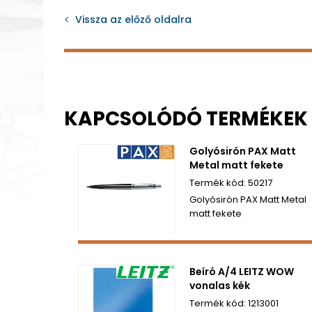
Vissza az előző oldalra
KAPCSOLÓDÓ TERMÉKEK
Golyósirón PAX Matt
Metal matt fekete
50217
Golyósirón PAX Matt Metal
matt fekete
Beíró A/4 LEITZ WOW
vonalas kék
1213001