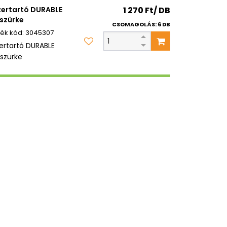
zertartó DURABLE
1 270 Ft/ DB
szürke
CSOMAGOLÁS: 6 DB
3045307
zertartó DURABLE
szürke