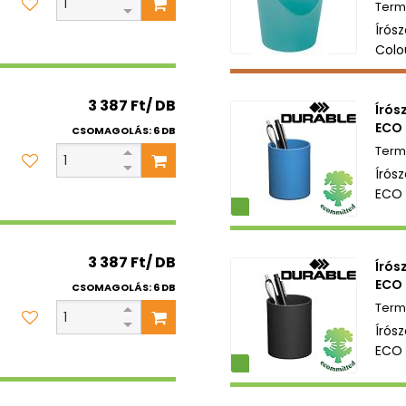
Írós
Colo
3 387 Ft/ DB
Írós
ECO 
CSOMAGOLÁS: 6 DB
Írós
ECO 
Környezetbarát
3 387 Ft/ DB
Írós
ECO 
CSOMAGOLÁS: 6 DB
Írós
ECO 
Környezetbarát