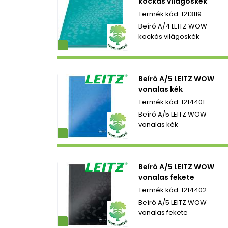
kockás világoskék
1213119
Beíró A/4 LEITZ WOW
kockás világoskék
ezetbarát
Beíró A/5 LEITZ WOW
vonalas kék
1214401
Beíró A/5 LEITZ WOW
vonalas kék
ezetbarát
Beíró A/5 LEITZ WOW
vonalas fekete
1214402
Beíró A/5 LEITZ WOW
vonalas fekete
ezetbarát