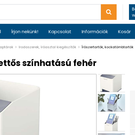
B
w
l
Írjon nekünk!
Kapcsolat
Információk
Kosár
naptárak
Irodaszerek, íróasztal kiegészítők
ĺrószertartók, kockatömbtartók
ettős színhatású fehér