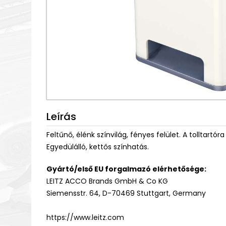
Leírás
Feltűnő, élénk színvilág, fényes felület. A tolltart
Egyedülálló, kettős színhatás.
Gyártó/első EU forgalmazó elérhetősége:
LEITZ ACCO Brands GmbH & Co KG
Siemensstr. 64, D-70469 Stuttgart, Germany
https://www.leitz.com