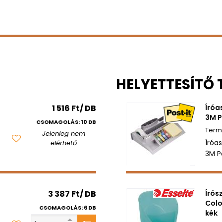
HELYETTESÍTŐ
1 516 Ft/ DB
Íróa
3M P
CSOMAGOLÁS: 10 DB
Jelenleg nem
Íróa
elérhető
3M P
3 387 Ft/ DB
Írós
Colo
CSOMAGOLÁS: 6 DB
kék