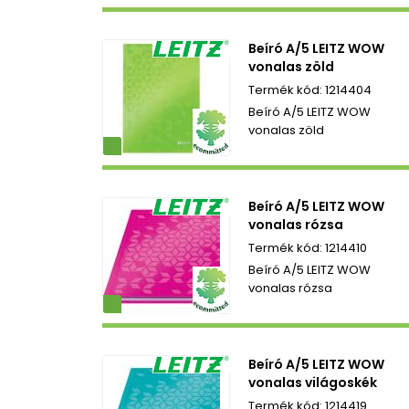
Beíró A/5 LEITZ WOW
vonalas zöld
1214404
Beíró A/5 LEITZ WOW
vonalas zöld
ezetbarát
Beíró A/5 LEITZ WOW
vonalas rózsa
1214410
Beíró A/5 LEITZ WOW
vonalas rózsa
ezetbarát
Beíró A/5 LEITZ WOW
vonalas világoskék
1214419