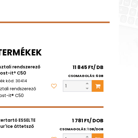
 TERMÉKEK
sztali rendszerező
11 845 Ft/ DB
ost-it® C50
CSOMAGOLÁS: 6 DB
30414
sztali rendszerező
ost-it® C50
zertartó ESSELTE
1 781 Ft/ DOB
ur'Ice áttetsző
CSOMAGOLÁS: 1 DB/DOB