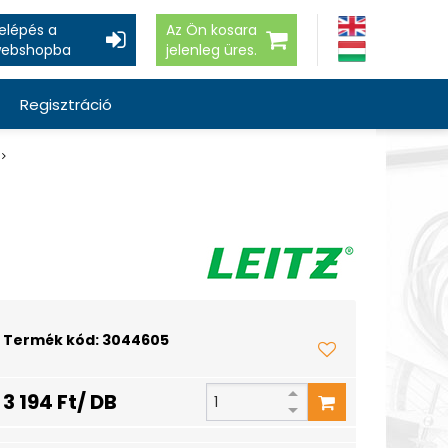
elépés a
Az Ön kosara
ebshopba
jelenleg üres.
Regisztráció
Termék kód: 3044605
3 194 Ft/ DB